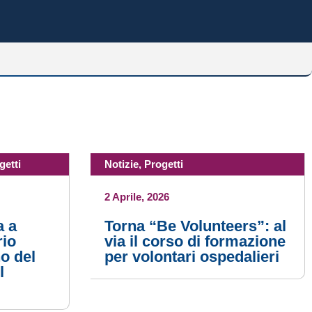
getti
Notizie
,
Progetti
2 Aprile, 2026
a a
Torna “Be Volunteers”: al
rio
via il corso di formazione
o del
per volontari ospedalieri
l