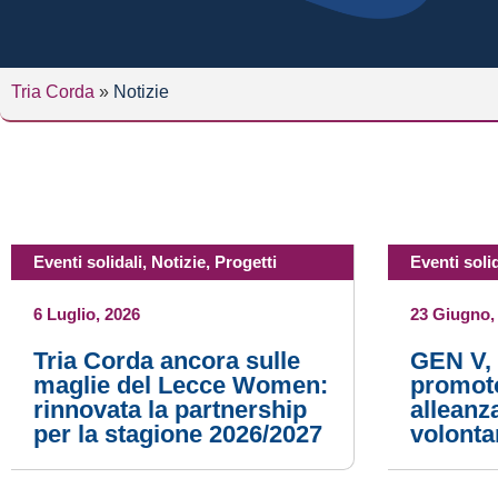
Tria Corda
»
Notizie
Eventi solidali
,
Notizie
,
Progetti
Eventi solid
6 Luglio, 2026
23 Giugno,
Tria Corda ancora sulle
GEN V, 
maglie del Lecce Women:
promoto
rinnovata la partnership
alleanza
per la stagione 2026/2027
volonta