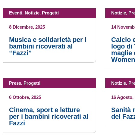
Eventi
,
Notizie
,
Progetti
Notizie
,
Pr
8 Dicembre, 2025
14 Novembr
Musica e solidarietà per i
Calcio e
bambini ricoverati al
logo di
“Fazzi”
maglie 
Women
Press
,
Progetti
Notizie
,
Pr
6 Ottobre, 2025
16 Agosto,
Cinema, sport e letture
Sanità 
per i bambini ricoverati al
del Fazz
Fazzi