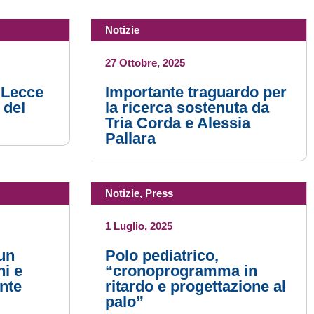
Notizie
27 Ottobre, 2025
 Lecce
Importante traguardo per
 del
la ricerca sostenuta da
Tria Corda e Alessia
Pallara
Notizie
,
Press
1 Luglio, 2025
un
Polo pediatrico,
ni e
“cronoprogramma in
nte
ritardo e progettazione al
palo”