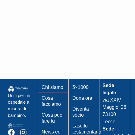
Sede
Chi siamo
5×1000
legale:
Uniti per un
Cosa
Dona ora
via XXIV
ospedale a
facciamo
Maggio, 26,
misura di
Diventa
73100
Cosa puoi
socio
bambino.
fare tu
Lecce
Lascito
Sede
News ed
testamentario